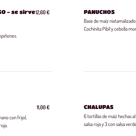
 - se sirve
PANUCHOS
12,60 €
Base de maíz nixtamalizado 
Cochinita Pibíl y cebolla mo
mpiñones.
CHALUPAS
11,00 €
6 tortillas de maíz hechas al
ano con frijol,
salsa roja y 3 con salsa ver
roja.