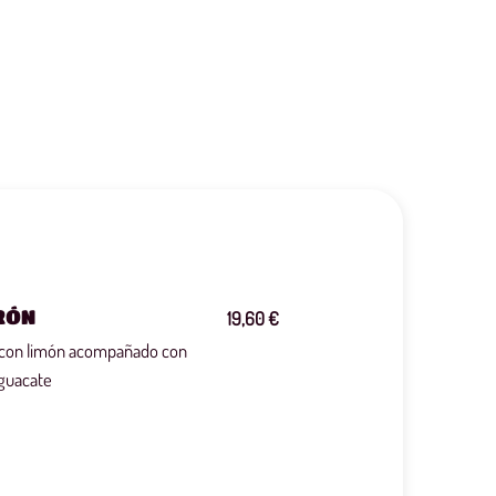
RÓN
19,60 €
 con limón acompañado con
aguacate