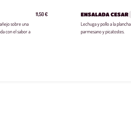
11,50 €
ENSALADA CESAR
 añejo sobre una
Lechuga y pollo a la planc
ñada con el sabor a
parmesano y picatostes.