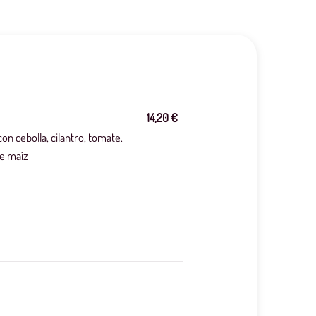
14,20 €
on cebolla, cilantro, tomate.
e maíz