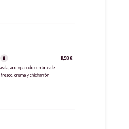
11,50 €
A
asilla, acompañado con tiras de
o fresco, crema y chicharrón